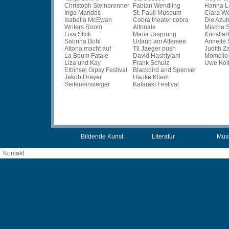
Christoph Steinbrenner
Fabian Wendling
Hanna L
Inga Mandos
St. Pauli Museum
Clara W
Isabella McEwan
Cobra theater cobra
Die Azub
Writers Room
Altonale
Mischa 
Lisa Stick
Maria Ursprung
Künstler
Sabrina Bohl
Urlaub am Attersee
Annette 
Altona macht auf
Til Jaeger push
Judith Z
La Boum Fatale
David Hashtyiani
Momcilo
Liza und Kay
Frank Schulz
Uwe Kol
Elbinsel Gipsy Festival
Blackbird and Spenser
Jakob Dreyer
Hauke Kliem
Seiteneinsteiger
Katarakt Festival
Bildende Kunst
Literatur
Mus
Kontakt