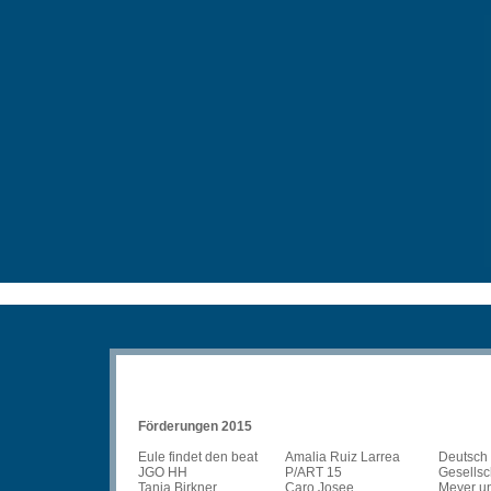
Förderungen 2015
Eule findet den beat
Amalia Ruiz Larrea
Deutsch 
JGO HH
P/ART 15
Gesellsc
Tanja Birkner
Caro Josee
Meyer u