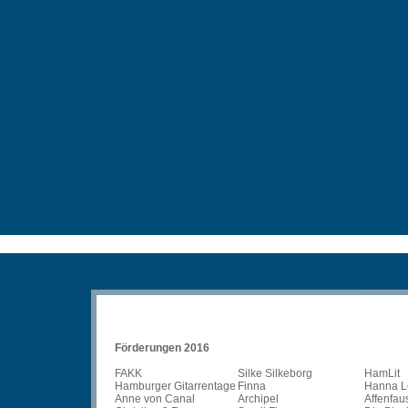
Förderungen 2016
FAKK
Silke Silkeborg
HamLit
Hamburger Gitarrentage
Finna
Hanna L
Anne von Canal
Archipel
Affenfau