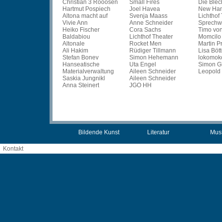
Christian 3 Rooosen
Small Fires
Die Ble
Hartmut Pospiech
Joel Havea
New Ha
Altona macht auf
Svenja Maass
Lichthof
Vivie Ann
Anne Schneider
Sprechw
Heiko Fischer
Cora Sachs
Timo von
Baldabiou
Lichthof Theater
Momcilo
Altonale
Rocket Men
Martin P
Ali Hakim
Rüdiger Tillmann
Lisa Böt
Stefan Bonev
Simon Hehemann
lokomok
Hanseatische
Uta Engel
Simon G
Materialverwaltung
Aileen Schneider
Leopold
Saskia Jungnikl
Aileen Schneider
Anna Steinert
JGO HH
Bildende Kunst
Literatur
Mus
Kontakt